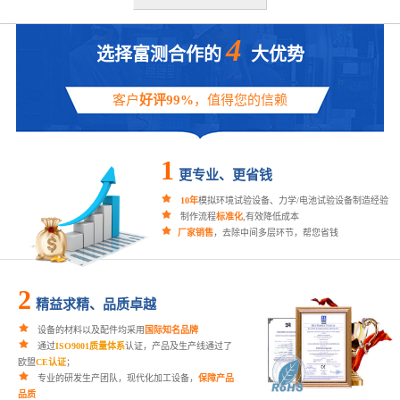
4
选择富测合作的
大优势
客户
好评99%
，值得您的信赖
1
更专业、更省钱
10年
模拟环境试验设备、力学/电池试验设备制造经验
制作流程
标准化
,有效降低成本
厂家销售
，去除中间多层环节，帮您省钱
2
精益求精、品质卓越
设备的材料以及配件均采用
国际知名品牌
通过
ISO9001质量体系
认证，产品及生产线通过了
欧盟
CE认证
；
专业的研发生产团队，现代化加工设备，
保障产品
品质